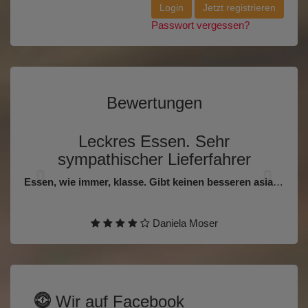
Login
Jetzt registrieren
Passwort vergessen?
Bewertungen
Vorherige
Nächst
Leckres Essen. Sehr
Es
sympathischer Lieferfahrer
Essen, wie immer, klasse. Gibt keinen besseren asiatischen Lieferservice. Lieferfahrer sehr freundlich und sympathisch. Lieferzeit heute leider zu lang, das muss sich bessern.
Daniela Moser
Wir auf Facebook