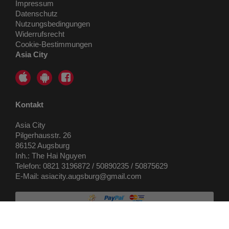
Impressum
Datenschutz
Nutzungsbedingungen
Widerrufsrecht
Cookie-Bestimmungen
Asia City
Kontakt
Asia City
Pilgerhausstr. 26
86152 Augsburg
Inh.: The Hai Nguyen
Telefon: 0821 3196872 / 50890235 / 50875629
E-Mail: asiacity.augsburg@gmail.com
Copyright © 2015-2026, Asia City | Webseite und Systeme-Powered by