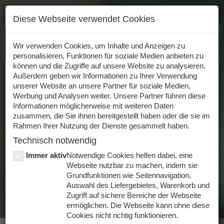
Wir haben aktuell geschlossen
Diese Webseite verwendet Cookies
Lieferung
Jetzt unsere App herunterladen!
Wir verwenden Cookies, um Inhalte und Anzeigen zu
personalisieren, Funktionen für soziale Medien anbieten zu
06.08.2026,
Uhr
können und die Zugriffe auf unsere Website zu analysieren.
Außerdem geben wir Informationen zu Ihrer Verwendung
(bitte Liefergebiet auswählen)
unserer Website an unsere Partner für soziale Medien,
Werbung und Analysen weiter. Unsere Partner führen diese
Informationen möglicherweise mit weiteren Daten
zusammen, die Sie ihnen bereitgestellt haben oder die sie im
Rahmen Ihrer Nutzung der Dienste gesammelt haben.
Technisch notwendig
Login
Registrieren
Mit Facebook anmelden
Immer aktiv
Notwendige Cookies helfen dabei, eine
Webseite nutzbar zu machen, indem sie
Grundfunktionen wie Seitennavigation,
Auswahl des Liefergebietes, Warenkorb und
Zugriff auf sichere Bereiche der Webseite
0
Toggle
ermöglichen. Die Webseite kann ohne diese
navigat
Cookies nicht richtig funktionieren.