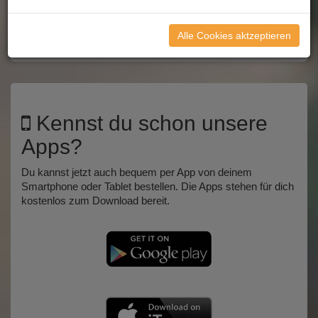
Home
JETZT ONLINE BESTELLEN
Alle Cookies aktzeptieren
Kennst du schon unsere
Apps?
Du kannst jetzt auch bequem per App von deinem
Smartphone oder Tablet bestellen. Die Apps stehen für dich
kostenlos zum Download bereit.